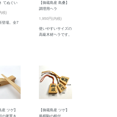
き てぬぐい
【御蔵島産 島桑】
調理用ヘラ
内税)
1,950円(内税)
新登場。全7
使いやすいサイズの
高級木材ヘラです。
島産 ツゲ】
【御蔵島産 ツゲ】
型の箸置き
将棋駒の根付