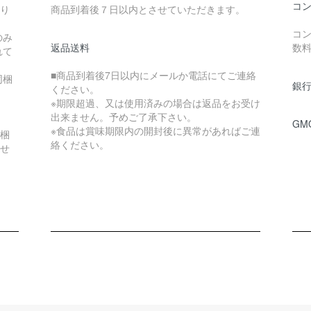
コ
なり
商品到着後７日以内とさせていただきます。
コン
のみ
返品送料
数
れて
■商品到着後7日以内にメールか電話にてご連絡
同梱
銀行
ください。
※期限超過、又は使用済みの場合は返品をお受け
出来ません。予めご了承下さい。
GM
※食品は賞味期限内の開封後に異常があればご連
同梱
絡ください。
させ