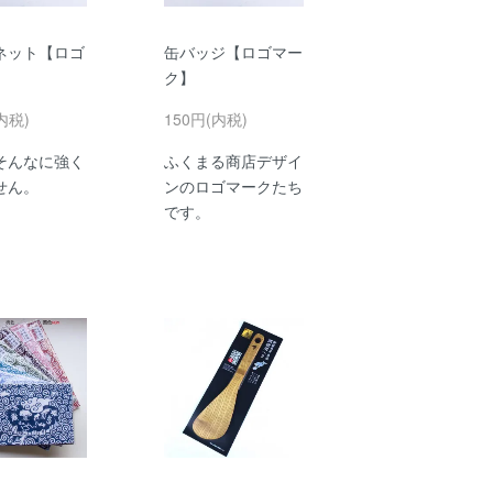
ネット【ロゴ
缶バッジ【ロゴマー
】
ク】
内税)
150円(内税)
そんなに強く
ふくまる商店デザイ
せん。
ンのロゴマークたち
です。