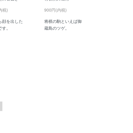
内税)
900円(内税)
ら顔を出した
将棋の駒といえば御
です。
蔵島のツゲ。