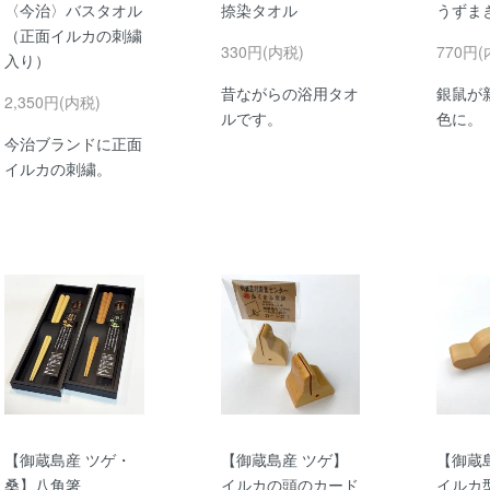
〈今治〉バスタオル
捺染タオル
うずま
（正面イルカの刺繍
330円(内税)
770円(
入り）
昔ながらの浴用タオ
銀鼠が
2,350円(内税)
ルです。
色に。
今治ブランドに正面
イルカの刺繍。
【御蔵島産 ツゲ・
【御蔵島産 ツゲ】
【御蔵
桑】八角箸
イルカの頭のカード
イルカ