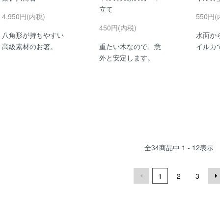
立て
4,950円(内税)
550円(
450円(内税)
八角形が持ちやすい
水面か
高級素材のお箸。
重たい木なので、意
イルカ
外と安定します。
全
34
商品中
1 - 12
表示
1
2
3