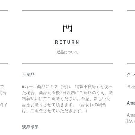
RETURN
返品について
不良品
ク
円で
■万一、商品にキズ（汚れ、縫製不良等）があっ
各
北海
た場合、商品到着後7日以内にご連絡のうえ、送
料着払いにてご返送ください。至急、新しい商
Ama
終了
品をお送りさせて頂きます。（品切れの場合
は、ご返金させていただきます。）
Am
払
返品期限